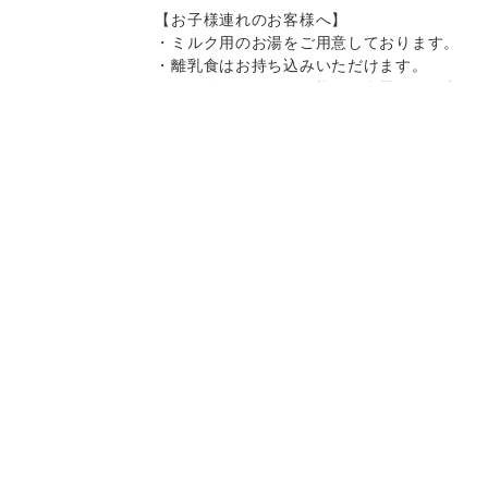
【お子様連れのお客様へ】
・ミルク用のお湯をご用意しております。
・離乳食はお持ち込みいただけます。
・キッズチェア、お子様用の食器をご用意
しております。
・スパゲティはボリュームがありますの
で、お子様へのお取り分けにもおすすめで
Instagram
Instagram
記念日コース
記念日コース
電話する
電話する
予約する
予約する
す。
一部、唐辛子を使用したメニューがござい
ますので、お気を付け下さい。
決済方法