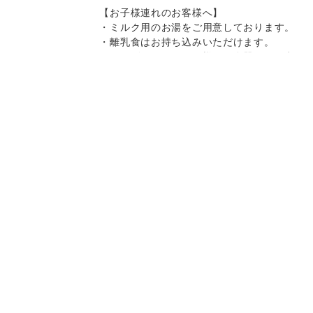
【お子様連れのお客様へ】
・ミルク用のお湯をご用意しております。
・離乳食はお持ち込みいただけます。
・キッズチェア、お子様用の食器をご用意
しております。
・スパゲティはボリュームがありますの
で、お子様へのお取り分けにもおすすめで
Instagram
Instagram
記念日コース
記念日コース
電話する
電話する
予約する
予約する
す。
一部、唐辛子を使用したメニューがござい
ますので、お気を付け下さい。
決済方法