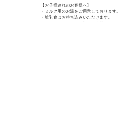
【お子様連れのお客様へ】
・ミルク用のお湯をご用意しております。
・離乳食はお持ち込みいただけます。
・キッズチェア、お子様用の食器をご用意
しております。
・スパゲティはボリュームがありますの
で、お子様へのお取り分けにもおすすめで
Instagram
Instagram
記念日コース
記念日コース
電話する
電話する
予約する
予約する
す。
一部、唐辛子を使用したメニューがござい
ますので、お気を付け下さい。
決済方法