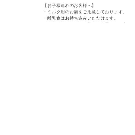
【お子様連れのお客様へ】
・ミルク用のお湯をご用意しております。
・離乳食はお持ち込みいただけます。
・キッズチェア、お子様用の食器をご用意
しております。
・スパゲティはボリュームがありますの
で、お子様へのお取り分けにもおすすめで
Instagram
Instagram
記念日コース
記念日コース
電話する
電話する
予約する
予約する
す。
一部、唐辛子を使用したメニューがござい
ますので、お気を付け下さい。
決済方法