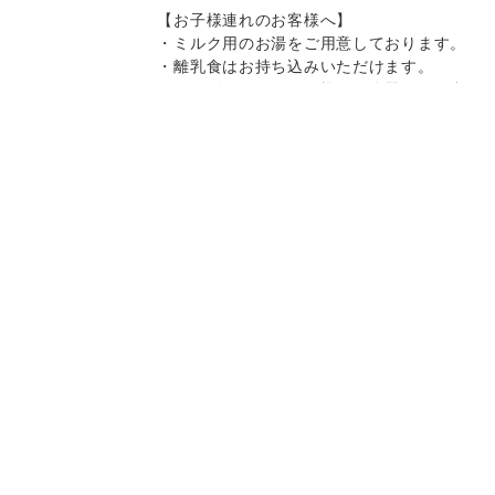
【お子様連れのお客様へ】
・ミルク用のお湯をご用意しております。
・離乳食はお持ち込みいただけます。
・キッズチェア、お子様用の食器をご用意
しております。
・スパゲティはボリュームがありますの
で、お子様へのお取り分けにもおすすめで
Instagram
Instagram
記念日コース
記念日コース
電話する
電話する
予約する
予約する
す。
一部、唐辛子を使用したメニューがござい
ますので、お気を付け下さい。
決済方法