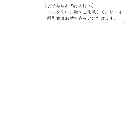
【お子様連れのお客様へ】
・ミルク用のお湯をご用意しております。
・離乳食はお持ち込みいただけます。
・キッズチェア、お子様用の食器をご用意
しております。
・スパゲティはボリュームがありますの
で、お子様へのお取り分けにもおすすめで
Instagram
Instagram
記念日コース
記念日コース
電話する
電話する
予約する
予約する
す。
一部、唐辛子を使用したメニューがござい
ますので、お気を付け下さい。
決済方法