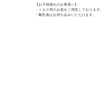
【お子様連れのお客様へ】
・ミルク用のお湯をご用意しております。
・離乳食はお持ち込みいただけます。
・キッズチェア、お子様用の食器をご用意
しております。
・スパゲティはボリュームがありますの
で、お子様へのお取り分けにもおすすめで
Instagram
Instagram
記念日コース
記念日コース
電話する
電話する
予約する
予約する
す。
一部、唐辛子を使用したメニューがござい
ますので、お気を付け下さい。
決済方法