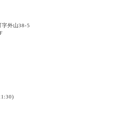
字外山38-5
F
1:30)