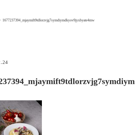
1677237394_mjaymift9tdlorzvjg7symdiymdkyov9jyxbyate4mw
2.24
237394_mjaymift9tdlorzvjg7symdiy