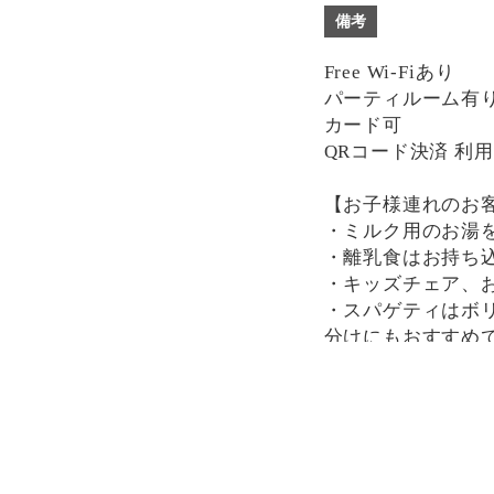
備考
Free Wi-Fiあり
パーティルーム有り(席
カード可
QRコード決済 利
【お子様連れのお
・ミルク用のお湯
・離乳食はお持ち
・キッズチェア、
・スパゲティはボ
分けにもおすすめ
一部、唐辛子を使
け下さい。
決済方法