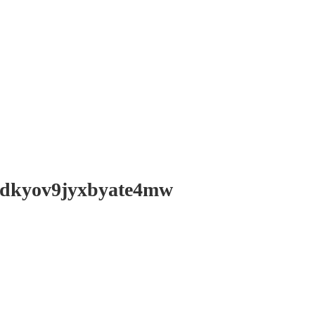
mdkyov9jyxbyate4mw